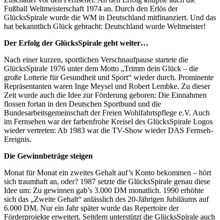
Fußball Weltmeisterschaft 1974 an. Durch den Erlös der
GlücksSpirale wurde die WM in Deutschland mitfinanziert. Und das
hat bekanntlich Glück gebracht: Deutschland wurde Weltmeister!
Der Erfolg der GlücksSpirale geht weiter…
Nach einer kurzen, sportlichen Verschnaufpause startete die
GlücksSpirale 1976 unter dem Motto „Trimm dein Glück – die
große Lotterie für Gesundheit und Sport“ wieder durch. Prominente
Repräsentanten waren Inge Meysel und Robert Lembke. Zu dieser
Zeit wurde auch die Idee zur Förderung geboren: Die Einnahmen
flossen fortan in den Deutschen Sportbund und die
Bundesarbeitsgemeinschaft der Freien Wohlfahrtspflege e.V. Auch
im Fernsehen war der farbenfrohe Kreisel des GlücksSpirale Logos
wieder vertreten: Ab 1983 war die TV-Show wieder DAS Fernseh-
Ereignis.
Die Gewinnbeträge steigen
Monat für Monat ein zweites Gehalt auf’s Konto bekommen – hört
sich traumhaft an, oder? 1987 setzte die GlücksSpirale genau diese
Idee um: Zu gewinnen gab’s 3.000 DM monatlich. 1990 erhöhte
sich das „Zweite Gehalt“ anlässlich des 20-Jährigen Jubiläums auf
6.000 DM. Nur ein Jahr später wurde das Repertoire der
Förderprojekte erweitert. Seitdem unterstützt die GlücksSpirale auch