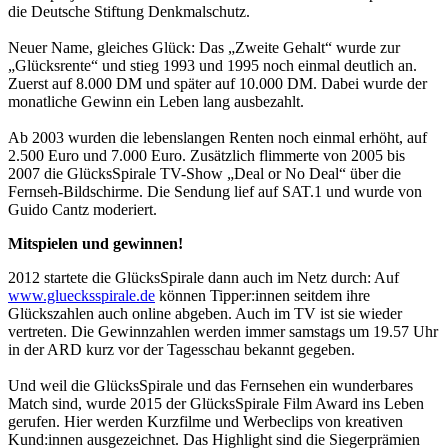
die Deutsche Stiftung Denkmalschutz.
Neuer Name, gleiches Glück: Das „Zweite Gehalt“ wurde zur
„Glücksrente“ und stieg 1993 und 1995 noch einmal deutlich an.
Zuerst auf 8.000 DM und später auf 10.000 DM. Dabei wurde der
monatliche Gewinn ein Leben lang ausbezahlt.
Ab 2003 wurden die lebenslangen Renten noch einmal erhöht, auf
2.500 Euro und 7.000 Euro. Zusätzlich flimmerte von 2005 bis
2007 die GlücksSpirale TV-Show „Deal or No Deal“ über die
Fernseh-Bildschirme. Die Sendung lief auf SAT.1 und wurde von
Guido Cantz moderiert.
Mitspielen und gewinnen!
2012 startete die GlücksSpirale dann auch im Netz durch: Auf
www.gluecksspirale.de
können Tipper:innen seitdem ihre
Glückszahlen auch online abgeben. Auch im TV ist sie wieder
vertreten. Die Gewinnzahlen werden immer samstags um 19.57 Uhr
in der ARD kurz vor der Tagesschau bekannt gegeben.
Und weil die GlücksSpirale und das Fernsehen ein wunderbares
Match sind, wurde 2015 der GlücksSpirale Film Award ins Leben
gerufen. Hier werden Kurzfilme und Werbeclips von kreativen
Kund:innen ausgezeichnet. Das Highlight sind die Siegerprämien