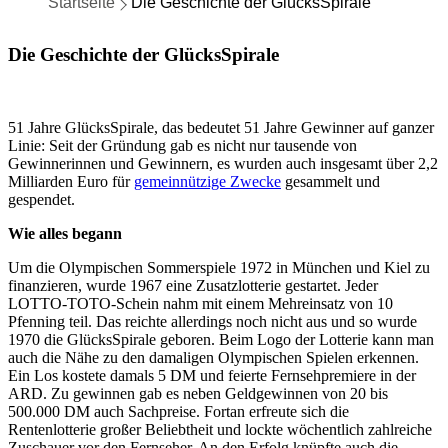
Startseite
Die Geschichte der GlücksSpirale
Die Geschichte der GlücksSpirale
51 Jahre GlücksSpirale, das bedeutet 51 Jahre Gewinner auf ganzer
Linie: Seit der Gründung gab es nicht nur tausende von
Gewinnerinnen und Gewinnern, es wurden auch insgesamt über 2,2
Milliarden Euro für
gemeinnützige Zwecke
gesammelt und
gespendet.
Wie alles begann
Um die Olympischen Sommerspiele 1972 in München und Kiel zu
finanzieren, wurde 1967 eine Zusatzlotterie gestartet. Jeder
LOTTO-TOTO-Schein nahm mit einem Mehreinsatz von 10
Pfenning teil. Das reichte allerdings noch nicht aus und so wurde
1970 die GlücksSpirale geboren. Beim Logo der Lotterie kann man
auch die Nähe zu den damaligen Olympischen Spielen erkennen.
Ein Los kostete damals 5 DM und feierte Fernsehpremiere in der
ARD. Zu gewinnen gab es neben Geldgewinnen von 20 bis
500.000 DM auch Sachpreise. Fortan erfreute sich die
Rentenlotterie großer Beliebtheit und lockte wöchentlich zahlreiche
Zuschauer vor den Fernseher. An den Erfolg knüpfte auch die